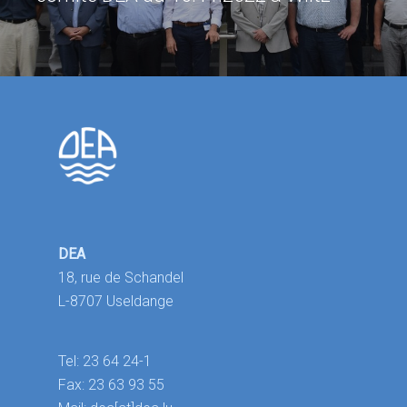
DEA
18, rue de Schandel
L-8707 Useldange
Tel: 23 64 24-1
Fax: 23 63 93 55