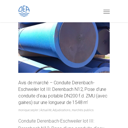
Avis de marché – Conduite Derenbach-
Eschweiler lot III: Derenbach N12, Pose d’une
conduite d’eau potable DN200 f.d. ZMU (avec
gaines) sur une longueur de 1548 m’
monique.seyler
|
Actualité
,
Adjudications
,
marchés publics
Conduite Derenbach-Eschweiler lot III: